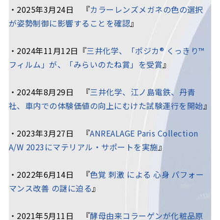
・2025年3月24日 『
カラーレンズメガネの色の選択
が姿勢制御に影響することを確認
』
・2024年11月12日『
三井化学、「ポジカ® くっきり™
フィルム」が、「みらいのたね賞」を受賞
』
・2024年8月29日 『
三井化学、江ノ島電鉄、丹青
社、車内での体験価値の向上にむけた試験運行を開始
』
・2023年3月27日 『
ANREALAGE Paris Collection
A/W 2023にマテリアル・サポートを実施
』
・2022年6月14日 『
色覚 刺激 による 心身 パフォー
マンス改善 の謎に迫る
』
・2021年5月11日 『
酵母由来コラーゲンが化粧品原