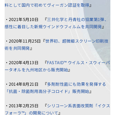
料として国内で初めてヴィーガン認証を取得
』
・2021年5月10日 『
三井化学と丹青社の協業第1弾、
感性に着目した新規ウインドウフィルムを共同開発
』
・2020年11月25日『
世界初、超微細スクリーン印刷技
術を共同開発
』
・2020年4月13日 『
FASTAID™ ウイルス・スウィーパ
ータオルを九州地区から販売開始
』
・2014年8月21日 『
多剤耐性菌にも効果を発揮する
「抗菌・除菌剤用高分子コロイド」販売開始
』
・2013年2月25日 『
シリコーン系表面改質剤「イクス
フォーラ™」の開発について
』