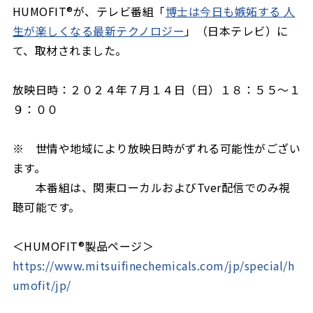
HUMOFIT®が、テレビ番組「
博士は今日も嫉妬する 人
生が楽しくなる最新テクノロジー
」（日本テレビ）に
て、取材されました。
放映日時：２０２４年７月１４日（日）１８：５５〜１
９：００
※ 世情や地域により放映日時がずれる可能性がござい
ます。
本番組は、関東ローカルおよびTver配信でのみ視
聴可能です。
＜HUMOFIT®製品ページ＞
https://www.mitsuifinechemicals.com/jp/special/h
umofit/jp/