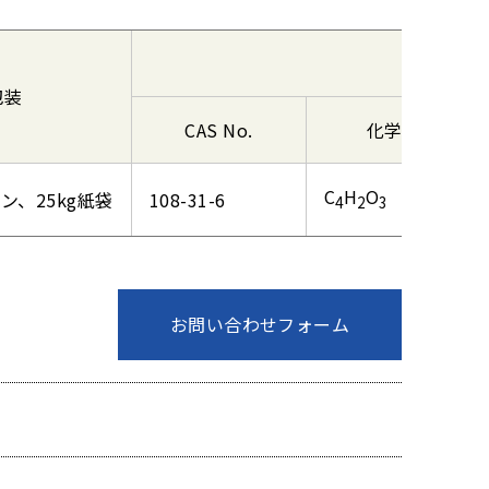
包装
CAS No.
化学式
C
H
O
コン、25kg紙袋
108-31-6
4
2
3
お問い合わせフォーム